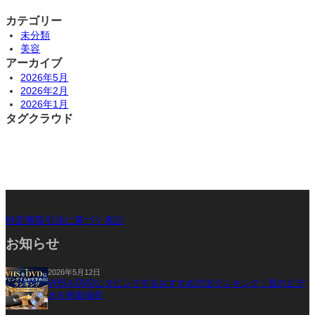
カテゴリー
未分類
美容
アーカイブ
2026年5月
2026年2月
2026年1月
タグクラウド
カ
特定商取引法に基づく表記
ラ
お知らせ
ム
リ
ン
2026年5月12日
VHSをDVDにダビングするおすすめ方法ランキング｜昔のビデ
ク
オを簡単保存