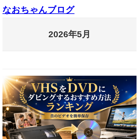
内
なおちゃんブログ
容
を
ス
キ
2026年5月
ッ
プ