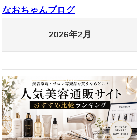
内
なおちゃんブログ
容
を
ス
キ
2026年2月
ッ
プ