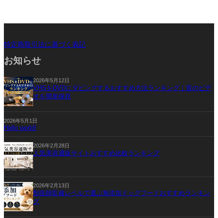
カ
特定商取引法に基づく表記
ラ
お知らせ
ム
リ
ン
2026年5月12日
VHSをDVDにダビングするおすすめ方法ランキング｜昔のビデ
ク
オを簡単保存
2026年5月1日
Hello world!
2026年2月28日
人気美容通販サイトおすすめ比較ランキング
2026年2月13日
獣医師監修レベルで選ぶ無添加ドッグフードおすすめランキン
グ